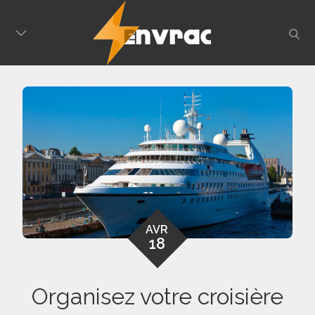
Skip
to
sear
content
AVR
18
Organisez votre croisière