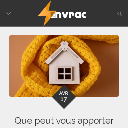
Skip
to
sear
content
AVR
17
Que peut vous apporter