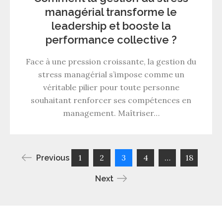
managérial transforme le
leadership et booste la
performance collective ?
Face à une pression croissante, la gestion du
stress managérial s’impose comme un
véritable pilier pour toute personne
souhaitant renforcer ses compétences en
management. Maîtriser…
Pagination
1
2
3
4
…
18
Previous
Next
des
publications