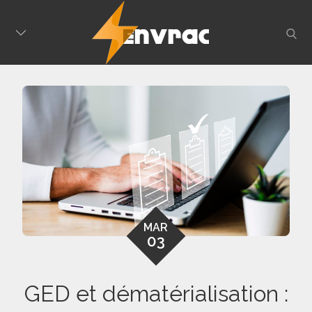
Skip
to
sear
content
MAR
03
GED et dématérialisation :