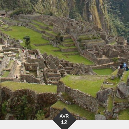
AVR
12