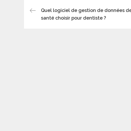
Navigation
Quel logiciel de gestion de données d
santé choisir pour dentiste ?
de
l’article