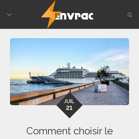
Skip
to
sear
content
JUIL
21
Comment choisir le