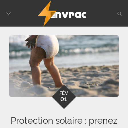
Skip
to
sear
content
FÉV
01
Protection solaire : prenez