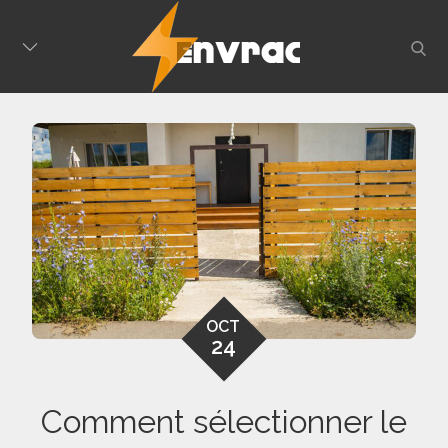
Skip
to
sear
content
OCT
24
Comment sélectionner le