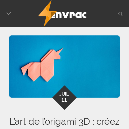
Skip
to
sear
content
JUIL
11
L’art de l’origami 3D : créez