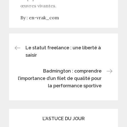
œuvres vivantes.
By :
en-vrak_com
Navigation
Le statut freelance : une liberté à
saisir
de
Badmington : comprendre
l’article
l’importance d’un filet de qualité pour
la performance sportive
L’ASTUCE DU JOUR