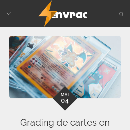
Skip
to
sear
content
MAI
04
Grading de cartes en