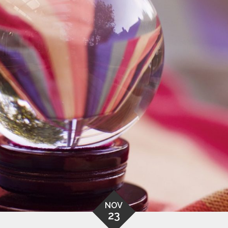
NOV
23