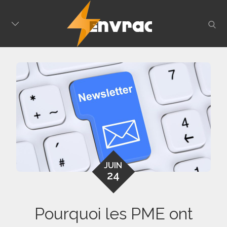
Skip
to
sear
content
JUIN
24
Pourquoi les PME ont