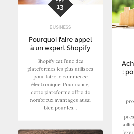
SEP
13
BUSINESS
Pourquoi faire appel
à un expert Shopify
Shopify est l’une des
Ach
plateformes les plus utilisées
: p
pour faire le commerce
électronique. Pour cause,
cette plateforme offre de
nombreux avantages aussi
pro
bien pour les…
pres
solli
l’exe