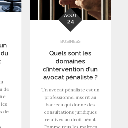
AOÛT
24
BUSINESS
 un
 du
Quels sont les
t
domaines
d’intervention d’un
avocat pénaliste ?
du
u de
Un avocat pénaliste est un
ité
professionnel inscrit au
 les
barreau qui donne des
rs de
consultations juridiques
relatives au droit pénal.
s
Comme tous les maîtres