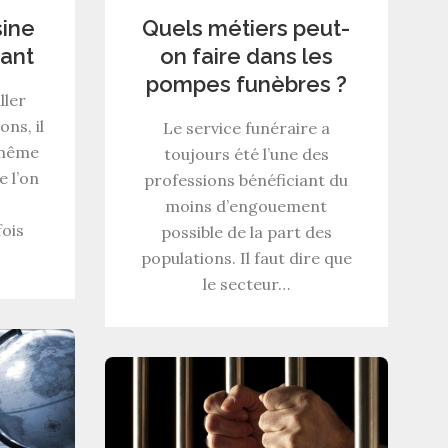
sine
Quels métiers peut-
rant
on faire dans les
pompes funèbres ?
ller
ns, il
Le service funéraire a
 même
toujours été l’une des
e l’on
professions bénéficiant du
moins d’engouement
fois
possible de la part des
populations. Il faut dire que
le secteur…