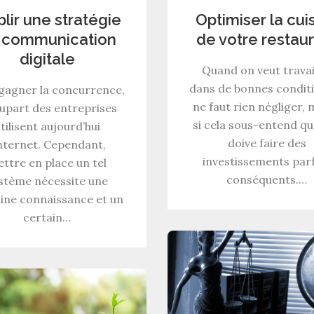
blir une stratégie
Optimiser la cui
 communication
de votre restau
digitale
Quand on veut travai
dans de bonnes conditio
gagner la concurrence,
ne faut rien négliger,
lupart des entreprises
si cela sous-entend qu
tilisent aujourd’hui
doive faire des
internet. Cependant,
investissements par
ttre en place un tel
conséquents.…
stème nécessite une
ine connaissance et un
certain…