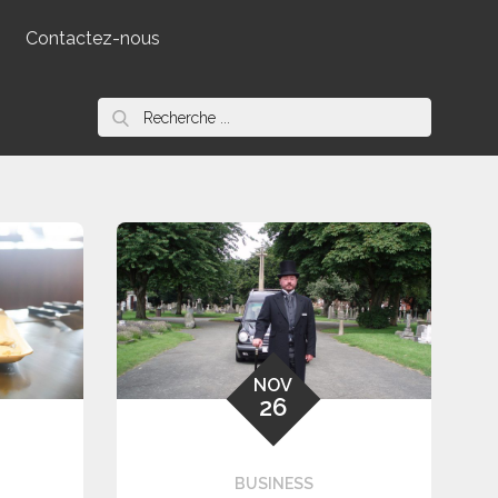
Contactez-nous
Search
for:
NOV
26
BUSINESS