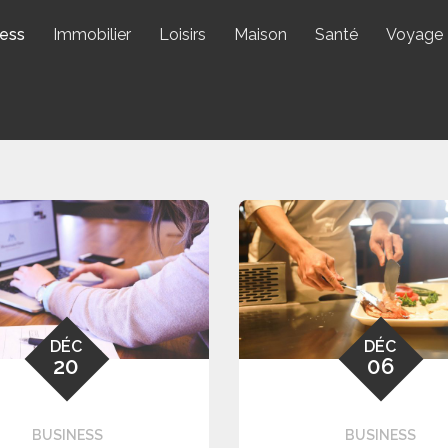
ess
Immobilier
Loisirs
Maison
Santé
Voyage
DÉC
DÉC
20
06
BUSINESS
BUSINESS