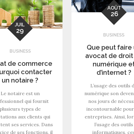
AOÛT
26
JUIL
29
BUSINESS
Que peut faire
BUSINESS
avocat de droit
at de commerce
numérique e
ourquoi contacter
d’internet ?
un notaire ?
L’usage des outils 
Le notaire est un
numérique son deven
fessionnel qui fournit
nos jours de nécess
plusieurs types de
incontournable pour
tations aux clients qui
entreprises. Ainsi, lo
citent ses services. Dans
l’usage des outils
rcice de ses fonctions, il
informatiques, ce