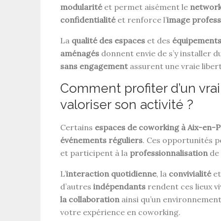
modularité
et permet aisément le
network
confidentialité
et renforce l’
image profess
La
qualité des espaces
et des
équipement
aménagés
donnent envie de s’y installer 
sans engagement
assurent une vraie liber
Comment profiter d’un vrai
valoriser son activité ?
Certains
espaces de coworking à Aix-en-
événements réguliers
. Ces opportunités 
et participent à la
professionnalisation
de 
L’
interaction quotidienne
, la
convivialité
et
d’autres
indépendants
rendent ces lieux v
la collaboration
ainsi qu’un environnemen
votre expérience en coworking.