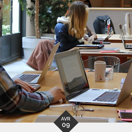
AVR
09