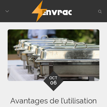
Skip
to
sear
content
OCT
06
Avantages de l’utilisation